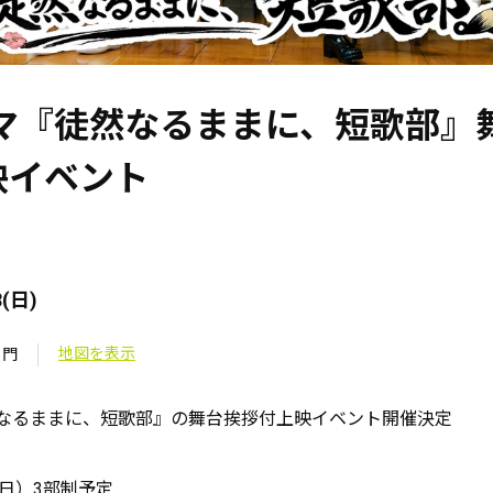
ラマ『徒然なるままに、短歌部』
映イベント
8(日)
地図を表示
ノ門
然なるままに、短歌部』の舞台挨拶付上映イベント開催決定
（日）3部制予定