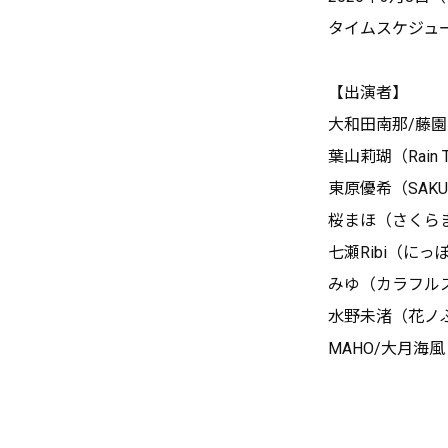
タイムスケジュ
【出演者】
大和田南那/藤園
葉山莉瑚（Rain 
東原優希（SAKUR
桜まほ（さくら
七瀬Ribi（に
みゆ（カラフル
水野未渚（花ノ
MAHO/大月海風