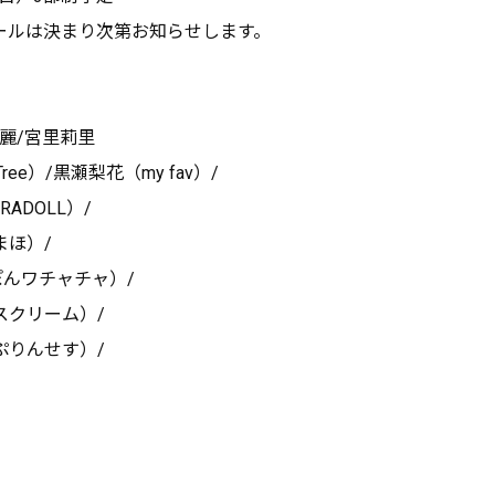
ールは決まり次第お知らせします。
麗/宮里莉里
Tree）/黒瀬梨花（my fav）/
ADOLL）/
まほ）/
っぽんワチャチャ）/
スクリーム）/
ぷりんせす）/